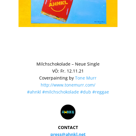
Milchschokolade – Neue Single
VÖ: Fr. 12.11.21
Coverpainting by
Tone Murr
http://www.tonemurr.com/
#ahnkl
#milchschokolade
#dub
#reggae
CONTACT
press@ahnkl.net