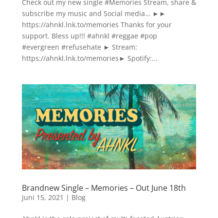
Check out my new single #Memories Stream, share &
subscribe my music and Social media… ►►
https://ahnkl.lnk.to/memories Thanks for your
support. Bless up!!! #ahnkl #reggae #pop
#evergreen #refusehate ► Stream:
https://ahnkl.lnk.to/memories► Spotify:...
Brandnew Single – Memories – Out June 18th
Juni 15, 2021
|
Blog