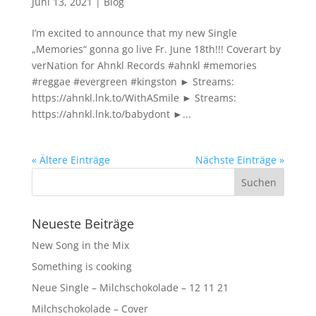
Juni 13, 2021
|
Blog
I’m excited to announce that my new Single
„Memories“ gonna go live Fr. June 18th!!! Coverart by
verNation for Ahnkl Records #ahnkl #memories
#reggae #evergreen #kingston ► Streams:
https://ahnkl.lnk.to/WithASmile ► Streams:
https://ahnkl.lnk.to/babydont ►...
« Ältere Einträge
Nächste Einträge »
Neueste Beiträge
New Song in the Mix
Something is cooking
Neue Single – Milchschokolade – 12 11 21
Milchschokolade – Cover